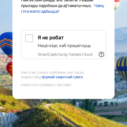
Нам вельмі шкада, але запыты з вашай
прылады падобныя да аўтаматычных.
Чаму
гэта магло адбыцца?
Я не робат
Націсніце, каб працягнуць
SmartCaptcha by Yandex Cloud
Калі ў вас узніклі праблемы, калі ласка,
скарыстайце
формай зваротнай сувязі
9185017021124588802
:
1786134861