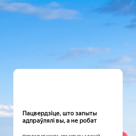
Пацвердзіце, што запыты
адпраўлялі вы, а не робат