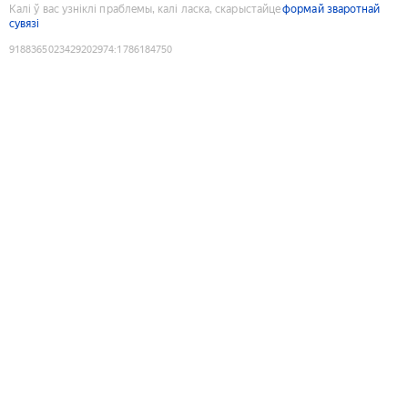
Калі ў вас узніклі праблемы, калі ласка, скарыстайце
формай зваротнай
сувязі
9188365023429202974
:
1786184750