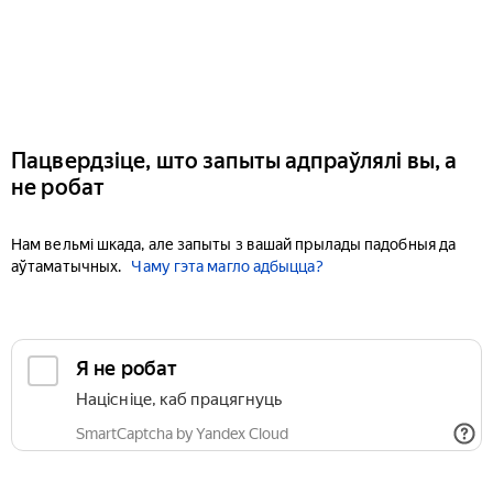
Пацвердзіце, што запыты адпраўлялі вы, а
не робат
Нам вельмі шкада, але запыты з вашай прылады падобныя да
аўтаматычных.
Чаму гэта магло адбыцца?
Я не робат
Націсніце, каб працягнуць
SmartCaptcha by Yandex Cloud