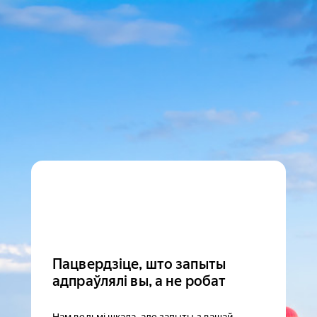
Пацвердзіце, што запыты
адпраўлялі вы, а не робат