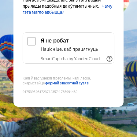
Нам вельмі шкада, але запыты з вашай
прылады падобныя да аўтаматычных.
Чаму
гэта магло адбыцца?
Я не робат
Націсніце, каб працягнуць
SmartCaptcha by Yandex Cloud
Калі ў вас узніклі праблемы, калі ласка,
скарыстайце
формай зваротнай сувязі
9175395081723712357
:
1785991482