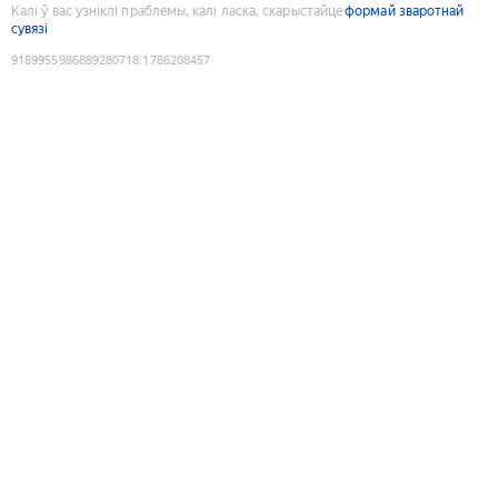
Калі ў вас узніклі праблемы, калі ласка, скарыстайце
формай зваротнай
сувязі
9189955986889280718
:
1786208457