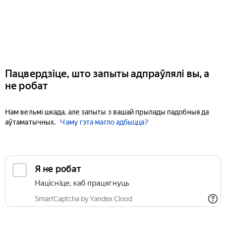
Пацвердзіце, што запыты адпраўлялі вы, а
не робат
Нам вельмі шкада, але запыты з вашай прылады падобныя да
аўтаматычных.
Чаму гэта магло адбыцца?
Я не робат
Націсніце, каб працягнуць
SmartCaptcha by Yandex Cloud