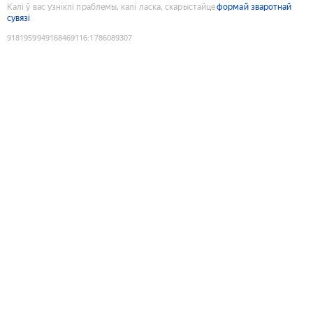
Калі ў вас узніклі праблемы, калі ласка, скарыстайце
формай зваротнай
сувязі
9181959949168469116
:
1786089307