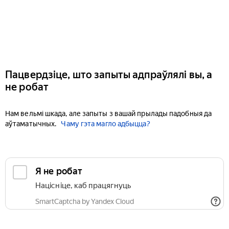
Пацвердзіце, што запыты адпраўлялі вы, а
не робат
Нам вельмі шкада, але запыты з вашай прылады падобныя да
аўтаматычных.
Чаму гэта магло адбыцца?
Я не робат
Націсніце, каб працягнуць
SmartCaptcha by Yandex Cloud