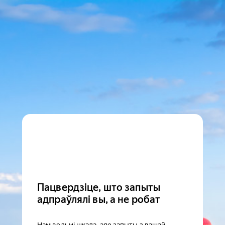
Пацвердзіце, што запыты
адпраўлялі вы, а не робат