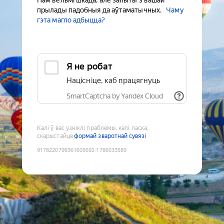
Нам вельмі шкада, але запыты з вашай
прылады падобныя да аўтаматычных.
Чаму
гэта магло адбыцца?
Я не робат
Націсніце, каб працягнуць
SmartCaptcha by Yandex Cloud
Калі ў вас узніклі праблемы, калі ласка,
скарыстайце
формай зваротнай сувязі
9178220799361605692
:
1786033589