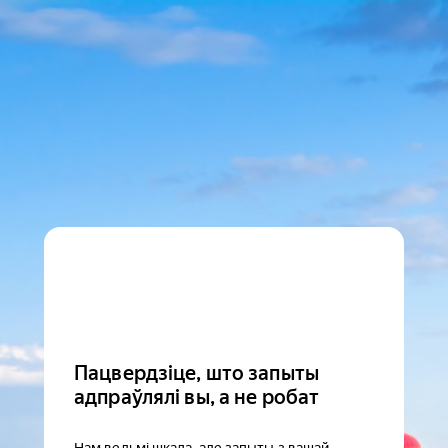
Пацвердзіце, што запыты
адпраўлялі вы, а не робат