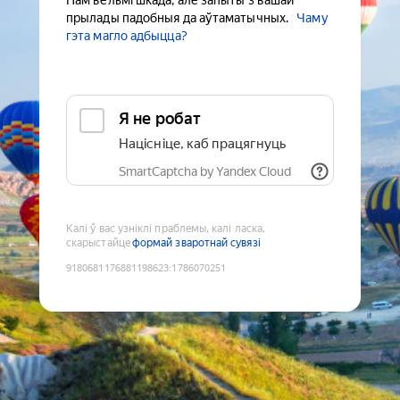
Нам вельмі шкада, але запыты з вашай
прылады падобныя да аўтаматычных.
Чаму
гэта магло адбыцца?
Я не робат
Націсніце, каб працягнуць
SmartCaptcha by Yandex Cloud
Калі ў вас узніклі праблемы, калі ласка,
скарыстайце
формай зваротнай сувязі
9180681176881198623
:
1786070251