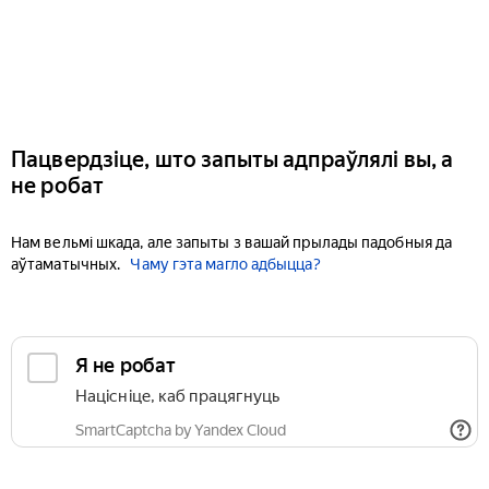
Пацвердзіце, што запыты адпраўлялі вы, а
не робат
Нам вельмі шкада, але запыты з вашай прылады падобныя да
аўтаматычных.
Чаму гэта магло адбыцца?
Я не робат
Націсніце, каб працягнуць
SmartCaptcha by Yandex Cloud