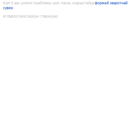
Калі ў вас узніклі праблемы, калі ласка, скарыстайце
формай зваротнай
сувязі
9178855074091392034
:
1786043040