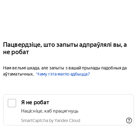
Пацвердзіце, што запыты адпраўлялі вы, а
не робат
Нам вельмі шкада, але запыты з вашай прылады падобныя да
аўтаматычных.
Чаму гэта магло адбыцца?
Я не робат
Націсніце, каб працягнуць
SmartCaptcha by Yandex Cloud