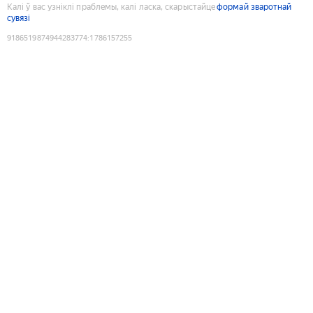
Калі ў вас узніклі праблемы, калі ласка, скарыстайце
формай зваротнай
сувязі
9186519874944283774
:
1786157255