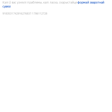
Калі ў вас узніклі праблемы, калі ласка, скарыстайце
формай зваротнай
сувязі
9183531742916276837
:
1786112728