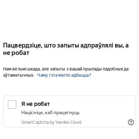
Пацвердзіце, што запыты адпраўлялі вы, а
не робат
Нам вельмі шкада, але запыты з вашай прылады падобныя да
аўтаматычных.
Чаму гэта магло адбыцца?
Я не робат
Націсніце, каб працягнуць
SmartCaptcha by Yandex Cloud