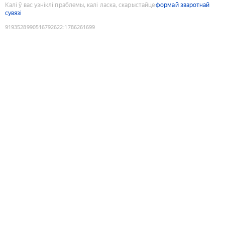
Калі ў вас узніклі праблемы, калі ласка, скарыстайце
формай зваротнай
сувязі
9193528990516792622
:
1786261699