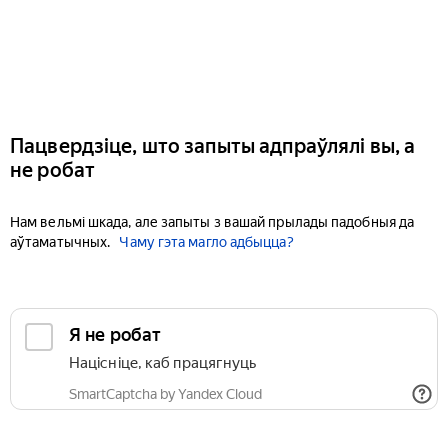
Пацвердзіце, што запыты адпраўлялі вы, а
не робат
Нам вельмі шкада, але запыты з вашай прылады падобныя да
аўтаматычных.
Чаму гэта магло адбыцца?
Я не робат
Націсніце, каб працягнуць
SmartCaptcha by Yandex Cloud