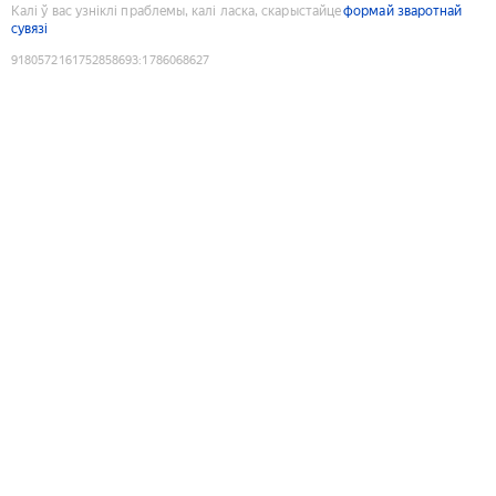
Калі ў вас узніклі праблемы, калі ласка, скарыстайце
формай зваротнай
сувязі
9180572161752858693
:
1786068627