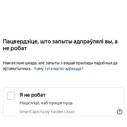
Пацвердзіце, што запыты адпраўлялі вы, а
не робат
Нам вельмі шкада, але запыты з вашай прылады падобныя да
аўтаматычных.
Чаму гэта магло адбыцца?
Я не робат
Націсніце, каб працягнуць
SmartCaptcha by Yandex Cloud