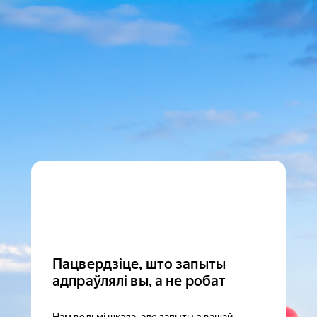
Пацвердзіце, што запыты
адпраўлялі вы, а не робат