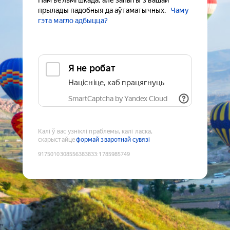
Нам вельмі шкада, але запыты з вашай
прылады падобныя да аўтаматычных.
Чаму
гэта магло адбыцца?
Я не робат
Націсніце, каб працягнуць
SmartCaptcha by Yandex Cloud
Калі ў вас узніклі праблемы, калі ласка,
скарыстайце
формай зваротнай сувязі
9175010308556383833
:
1785985749