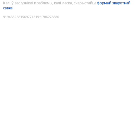
Калі ў вас узніклі праблемы, калі ласка, скарыстайце
формай зваротнай
сувязі
9194682381569771319
:
1786278886