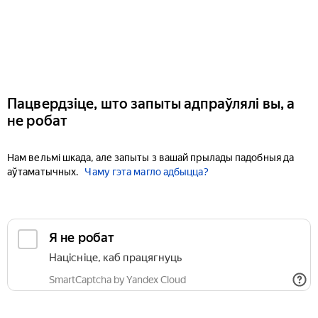
Пацвердзіце, што запыты адпраўлялі вы, а
не робат
Нам вельмі шкада, але запыты з вашай прылады падобныя да
аўтаматычных.
Чаму гэта магло адбыцца?
Я не робат
Націсніце, каб працягнуць
SmartCaptcha by Yandex Cloud