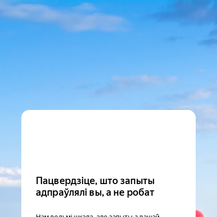
Пацвердзіце, што запыты
адпраўлялі вы, а не робат