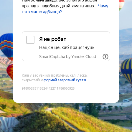
Нам вельмі шкада, але запыты з вашай
прылады падобныя да аўтаматычных.
Чаму
гэта магло адбыцца?
Я не робат
Націсніце, каб працягнуць
SmartCaptcha by Yandex Cloud
Калі ў вас узніклі праблемы, калі ласка,
скарыстайце
формай зваротнай сувязі
9180055511882444227
:
1786060928