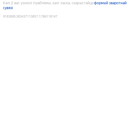
Калі ў вас узніклі праблемы, калі ласка, скарыстайце
формай зваротнай
сувязі
9183895383437113857
:
1786118147