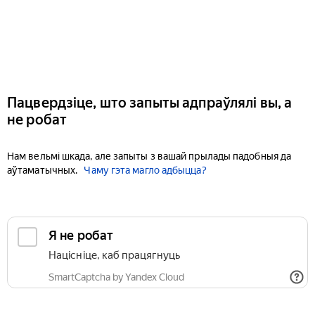
Пацвердзіце, што запыты адпраўлялі вы, а
не робат
Нам вельмі шкада, але запыты з вашай прылады падобныя да
аўтаматычных.
Чаму гэта магло адбыцца?
Я не робат
Націсніце, каб працягнуць
SmartCaptcha by Yandex Cloud