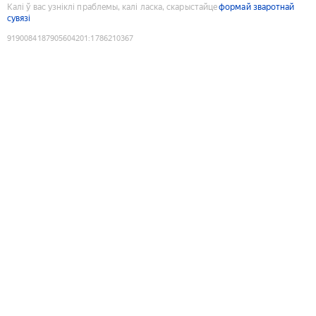
Калі ў вас узніклі праблемы, калі ласка, скарыстайце
формай зваротнай
сувязі
9190084187905604201
:
1786210367