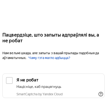
Пацвердзіце, што запыты адпраўлялі вы, а
не робат
Нам вельмі шкада, але запыты з вашай прылады падобныя да
аўтаматычных.
Чаму гэта магло адбыцца?
Я не робат
Націсніце, каб працягнуць
SmartCaptcha by Yandex Cloud