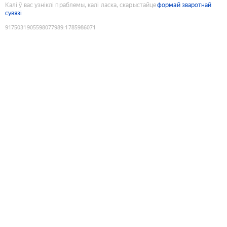
Калі ў вас узніклі праблемы, калі ласка, скарыстайце
формай зваротнай
сувязі
9175031905598077989
:
1785986071