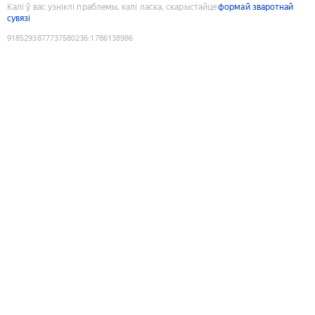
Калі ў вас узніклі праблемы, калі ласка, скарыстайце
формай зваротнай
сувязі
9185293877737580236
:
1786138986