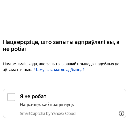
Пацвердзіце, што запыты адпраўлялі вы, а
не робат
Нам вельмі шкада, але запыты з вашай прылады падобныя да
аўтаматычных.
Чаму гэта магло адбыцца?
Я не робат
Націсніце, каб працягнуць
SmartCaptcha by Yandex Cloud