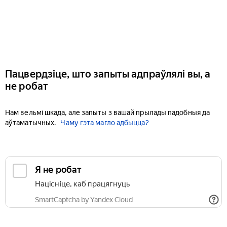
Пацвердзіце, што запыты адпраўлялі вы, а
не робат
Нам вельмі шкада, але запыты з вашай прылады падобныя да
аўтаматычных.
Чаму гэта магло адбыцца?
Я не робат
Націсніце, каб працягнуць
SmartCaptcha by Yandex Cloud