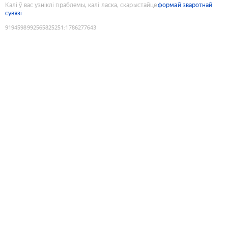
Калі ў вас узніклі праблемы, калі ласка, скарыстайце
формай зваротнай
сувязі
9194598992565825251
:
1786277643