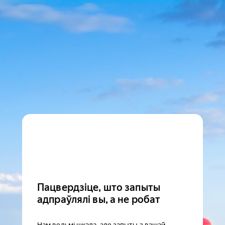
Пацвердзіце, што запыты
адпраўлялі вы, а не робат