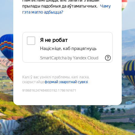
Нам вельмі шкада, але запыты з вашай
прылады падобныя да аўтаматычных.
Чаму
гэта магло адбыцца?
Я не робат
Націсніце, каб працягнуць
SmartCaptcha by Yandex Cloud
Калі ў вас узніклі праблемы, калі ласка,
скарыстайце
формай зваротнай сувязі
9186816247484803192
:
1786161671