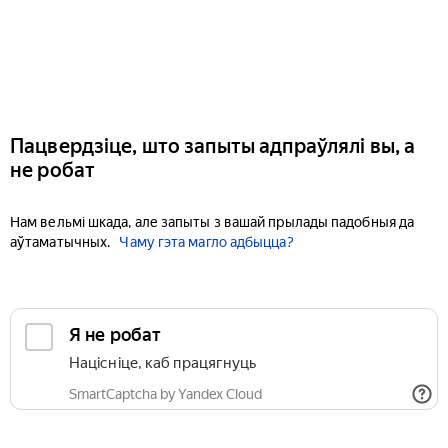
Пацвердзіце, што запыты адпраўлялі вы, а
не робат
Нам вельмі шкада, але запыты з вашай прылады падобныя да
аўтаматычных.
Чаму гэта магло адбыцца?
Я не робат
Націсніце, каб працягнуць
SmartCaptcha by Yandex Cloud