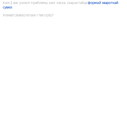
Калі ў вас узніклі праблемы, калі ласка, скарыстайце
формай зваротнай
сувязі
9184887269692181569
:
1786132927