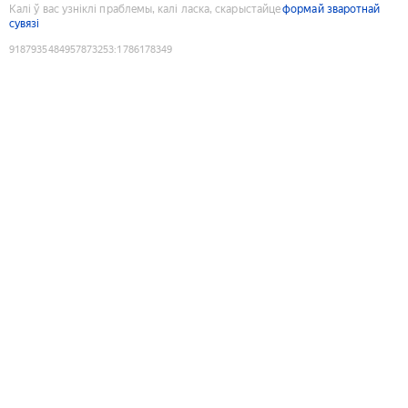
Калі ў вас узніклі праблемы, калі ласка, скарыстайце
формай зваротнай
сувязі
9187935484957873253
:
1786178349