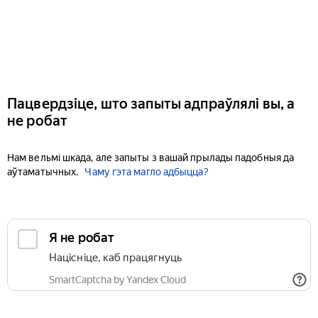
Пацвердзіце, што запыты адпраўлялі вы, а
не робат
Нам вельмі шкада, але запыты з вашай прылады падобныя да
аўтаматычных.
Чаму гэта магло адбыцца?
Я не робат
Націсніце, каб працягнуць
SmartCaptcha by Yandex Cloud