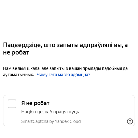
Пацвердзіце, што запыты адпраўлялі вы, а
не робат
Нам вельмі шкада, але запыты з вашай прылады падобныя да
аўтаматычных.
Чаму гэта магло адбыцца?
Я не робат
Націсніце, каб працягнуць
SmartCaptcha by Yandex Cloud