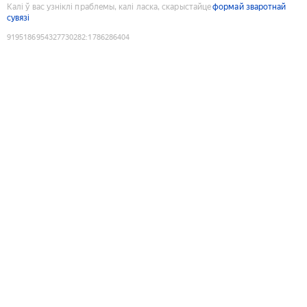
Калі ў вас узніклі праблемы, калі ласка, скарыстайце
формай зваротнай
сувязі
9195186954327730282
:
1786286404