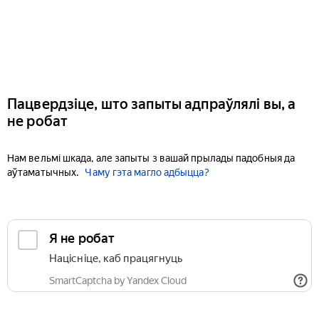
Пацвердзіце, што запыты адпраўлялі вы, а
не робат
Нам вельмі шкада, але запыты з вашай прылады падобныя да
аўтаматычных.
Чаму гэта магло адбыцца?
Я не робат
Націсніце, каб працягнуць
SmartCaptcha by Yandex Cloud