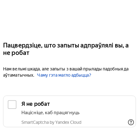
Пацвердзіце, што запыты адпраўлялі вы, а
не робат
Нам вельмі шкада, але запыты з вашай прылады падобныя да
аўтаматычных.
Чаму гэта магло адбыцца?
Я не робат
Націсніце, каб працягнуць
SmartCaptcha by Yandex Cloud