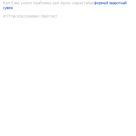
Калі ў вас узніклі праблемы, калі ласка, скарыстайце
формай зваротнай
сувязі
9177136182613304969
:
1786017427