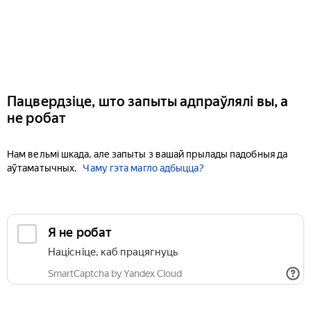
Пацвердзіце, што запыты адпраўлялі вы, а
не робат
Нам вельмі шкада, але запыты з вашай прылады падобныя да
аўтаматычных.
Чаму гэта магло адбыцца?
Я не робат
Націсніце, каб працягнуць
SmartCaptcha by Yandex Cloud