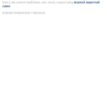
Калі ў вас узніклі праблемы, калі ласка, скарыстайце
формай зваротнай
сувязі
9198396750086452856
:
1786334234