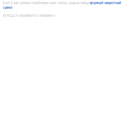
Калі ў вас узніклі праблемы, калі ласка, скарыстайце
формай зваротнай
сувязі
9175222712405899776
:
1785988914