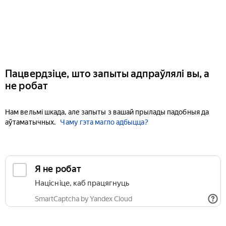
Пацвердзіце, што запыты адпраўлялі вы, а
не робат
Нам вельмі шкада, але запыты з вашай прылады падобныя да
аўтаматычных.
Чаму гэта магло адбыцца?
Я не робат
Націсніце, каб працягнуць
SmartCaptcha by Yandex Cloud