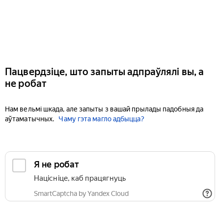
Пацвердзіце, што запыты адпраўлялі вы, а
не робат
Нам вельмі шкада, але запыты з вашай прылады падобныя да
аўтаматычных.
Чаму гэта магло адбыцца?
Я не робат
Націсніце, каб працягнуць
SmartCaptcha by Yandex Cloud