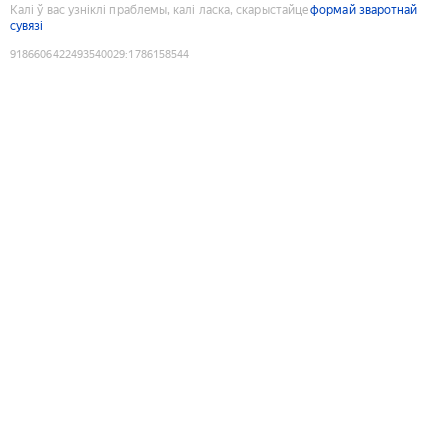
Калі ў вас узніклі праблемы, калі ласка, скарыстайце
формай зваротнай
сувязі
9186606422493540029
:
1786158544