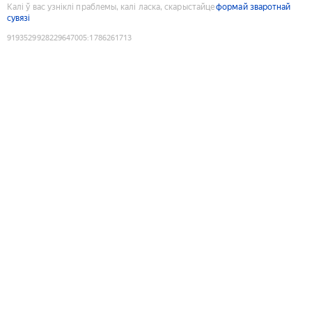
Калі ў вас узніклі праблемы, калі ласка, скарыстайце
формай зваротнай
сувязі
9193529928229647005
:
1786261713