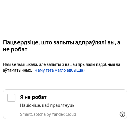
Пацвердзіце, што запыты адпраўлялі вы, а
не робат
Нам вельмі шкада, але запыты з вашай прылады падобныя да
аўтаматычных.
Чаму гэта магло адбыцца?
Я не робат
Націсніце, каб працягнуць
SmartCaptcha by Yandex Cloud