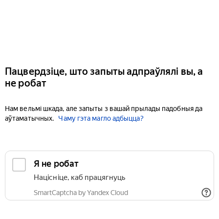
Пацвердзіце, што запыты адпраўлялі вы, а
не робат
Нам вельмі шкада, але запыты з вашай прылады падобныя да
аўтаматычных.
Чаму гэта магло адбыцца?
Я не робат
Націсніце, каб працягнуць
SmartCaptcha by Yandex Cloud