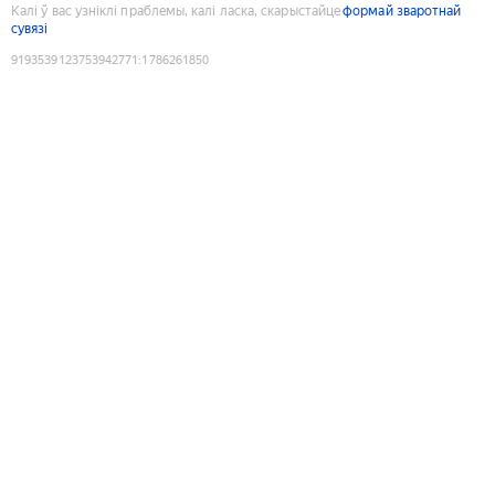
Калі ў вас узніклі праблемы, калі ласка, скарыстайце
формай зваротнай
сувязі
9193539123753942771
:
1786261850