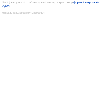
Калі ў вас узніклі праблемы, калі ласка, скарыстайце
формай зваротнай
сувязі
9180630168036505849
:
1786069491