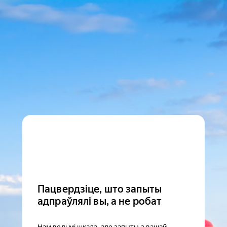
Пацвердзіце, што запыты
адпраўлялі вы, а не робат