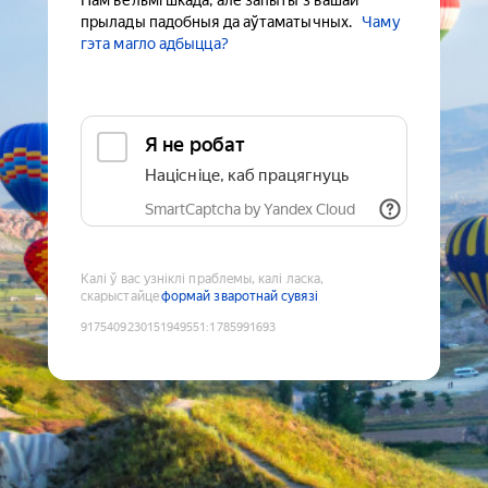
Нам вельмі шкада, але запыты з вашай
прылады падобныя да аўтаматычных.
Чаму
гэта магло адбыцца?
Я не робат
Націсніце, каб працягнуць
SmartCaptcha by Yandex Cloud
Калі ў вас узніклі праблемы, калі ласка,
скарыстайце
формай зваротнай сувязі
9175409230151949551
:
1785991693