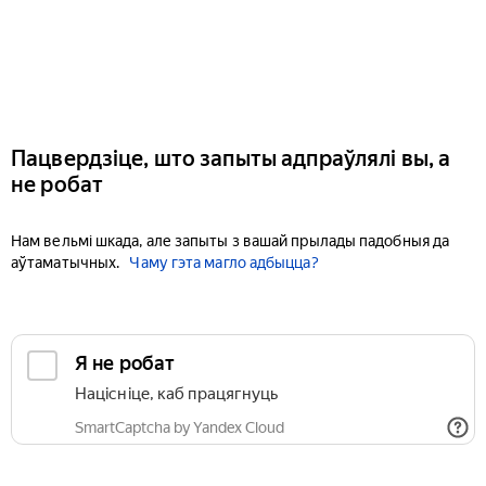
Пацвердзіце, што запыты адпраўлялі вы, а
не робат
Нам вельмі шкада, але запыты з вашай прылады падобныя да
аўтаматычных.
Чаму гэта магло адбыцца?
Я не робат
Націсніце, каб працягнуць
SmartCaptcha by Yandex Cloud