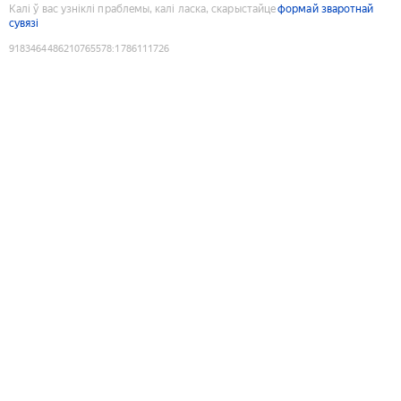
Калі ў вас узніклі праблемы, калі ласка, скарыстайце
формай зваротнай
сувязі
9183464486210765578
:
1786111726