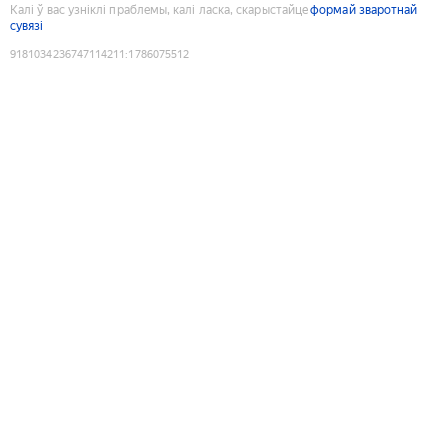
Калі ў вас узніклі праблемы, калі ласка, скарыстайце
формай зваротнай
сувязі
9181034236747114211
:
1786075512