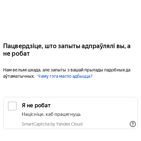
Пацвердзіце, што запыты адпраўлялі вы, а
не робат
Нам вельмі шкада, але запыты з вашай прылады падобныя да
аўтаматычных.
Чаму гэта магло адбыцца?
Я не робат
Націсніце, каб працягнуць
SmartCaptcha by Yandex Cloud