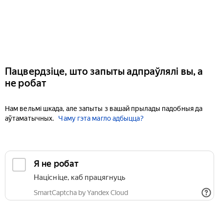
Пацвердзіце, што запыты адпраўлялі вы, а
не робат
Нам вельмі шкада, але запыты з вашай прылады падобныя да
аўтаматычных.
Чаму гэта магло адбыцца?
Я не робат
Націсніце, каб працягнуць
SmartCaptcha by Yandex Cloud