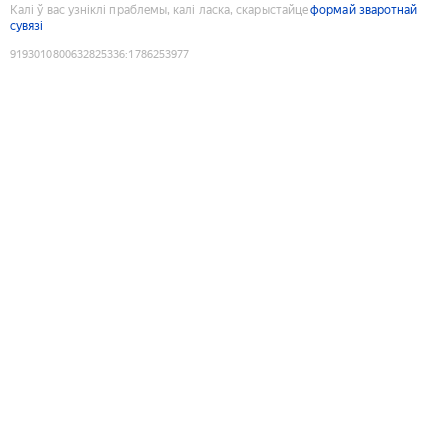
Калі ў вас узніклі праблемы, калі ласка, скарыстайце
формай зваротнай
сувязі
9193010800632825336
:
1786253977