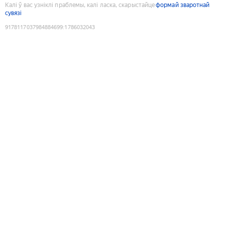
Калі ў вас узніклі праблемы, калі ласка, скарыстайце
формай зваротнай
сувязі
9178117037984884699
:
1786032043