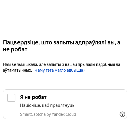
Пацвердзіце, што запыты адпраўлялі вы, а
не робат
Нам вельмі шкада, але запыты з вашай прылады падобныя да
аўтаматычных.
Чаму гэта магло адбыцца?
Я не робат
Націсніце, каб працягнуць
SmartCaptcha by Yandex Cloud