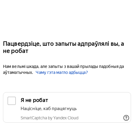
Пацвердзіце, што запыты адпраўлялі вы, а
не робат
Нам вельмі шкада, але запыты з вашай прылады падобныя да
аўтаматычных.
Чаму гэта магло адбыцца?
Я не робат
Націсніце, каб працягнуць
SmartCaptcha by Yandex Cloud