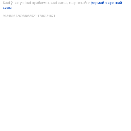
Калі ў вас узніклі праблемы, калі ласка, скарыстайце
формай зваротнай
сувязі
9184816426958088521
:
1786131871