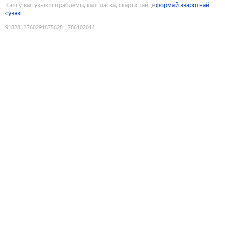
Калі ў вас узніклі праблемы, калі ласка, скарыстайце
формай зваротнай
сувязі
9182812760291875628
:
1786102014