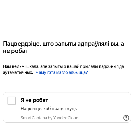
Пацвердзіце, што запыты адпраўлялі вы, а
не робат
Нам вельмі шкада, але запыты з вашай прылады падобныя да
аўтаматычных.
Чаму гэта магло адбыцца?
Я не робат
Націсніце, каб працягнуць
SmartCaptcha by Yandex Cloud