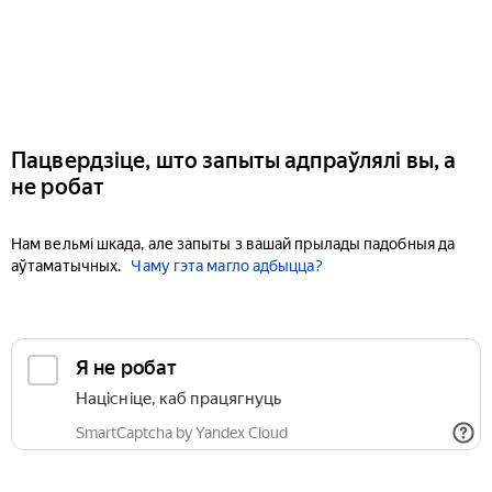
Пацвердзіце, што запыты адпраўлялі вы, а
не робат
Нам вельмі шкада, але запыты з вашай прылады падобныя да
аўтаматычных.
Чаму гэта магло адбыцца?
Я не робат
Націсніце, каб працягнуць
SmartCaptcha by Yandex Cloud