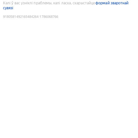
Калі ў вас узніклі праблемы, калі ласка, скарыстайце
формай зваротнай
сувязі
9180581492165484264
:
1786068766