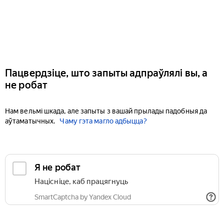
Пацвердзіце, што запыты адпраўлялі вы, а
не робат
Нам вельмі шкада, але запыты з вашай прылады падобныя да
аўтаматычных.
Чаму гэта магло адбыцца?
Я не робат
Націсніце, каб працягнуць
SmartCaptcha by Yandex Cloud