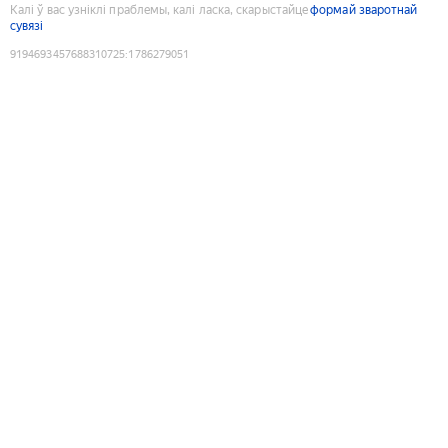
Калі ў вас узніклі праблемы, калі ласка, скарыстайце
формай зваротнай
сувязі
9194693457688310725
:
1786279051