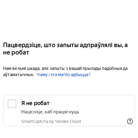
Пацвердзіце, што запыты адпраўлялі вы, а
не робат
Нам вельмі шкада, але запыты з вашай прылады падобныя да
аўтаматычных.
Чаму гэта магло адбыцца?
Я не робат
Націсніце, каб працягнуць
SmartCaptcha by Yandex Cloud