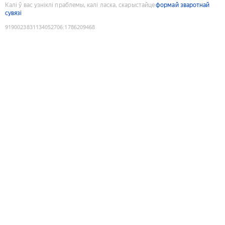
Калі ў вас узніклі праблемы, калі ласка, скарыстайце
формай зваротнай
сувязі
9190023831134052706
:
1786209468