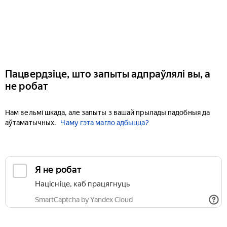
Пацвердзіце, што запыты адпраўлялі вы, а
не робат
Нам вельмі шкада, але запыты з вашай прылады падобныя да
аўтаматычных.
Чаму гэта магло адбыцца?
Я не робат
Націсніце, каб працягнуць
SmartCaptcha by Yandex Cloud