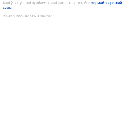
Калі ў вас узніклі праблемы, калі ласка, скарыстайце
формай зваротнай
сувязі
9193999495394653347
:
1786268710