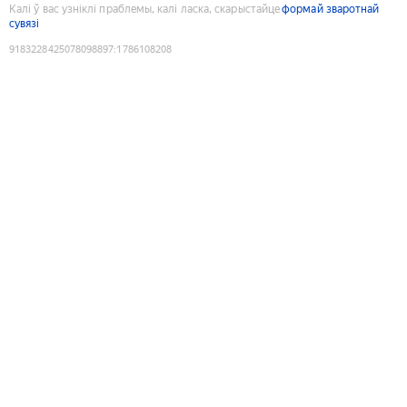
Калі ў вас узніклі праблемы, калі ласка, скарыстайце
формай зваротнай
сувязі
9183228425078098897
:
1786108208