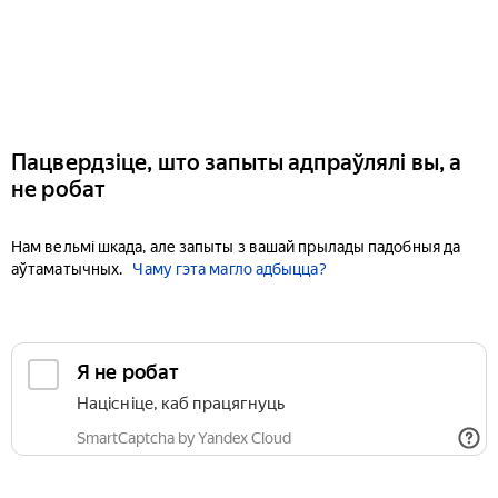
Пацвердзіце, што запыты адпраўлялі вы, а
не робат
Нам вельмі шкада, але запыты з вашай прылады падобныя да
аўтаматычных.
Чаму гэта магло адбыцца?
Я не робат
Націсніце, каб працягнуць
SmartCaptcha by Yandex Cloud