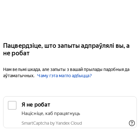
Пацвердзіце, што запыты адпраўлялі вы, а
не робат
Нам вельмі шкада, але запыты з вашай прылады падобныя да
аўтаматычных.
Чаму гэта магло адбыцца?
Я не робат
Націсніце, каб працягнуць
SmartCaptcha by Yandex Cloud