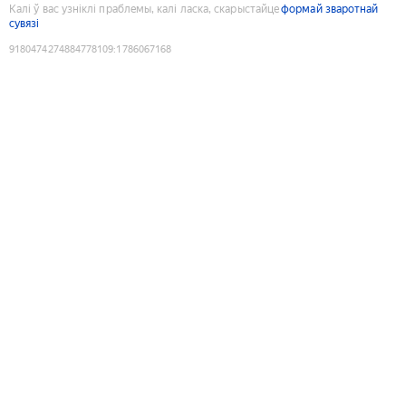
Калі ў вас узніклі праблемы, калі ласка, скарыстайце
формай зваротнай
сувязі
9180474274884778109
:
1786067168