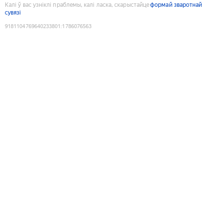
Калі ў вас узніклі праблемы, калі ласка, скарыстайце
формай зваротнай
сувязі
9181104769640233801
:
1786076563