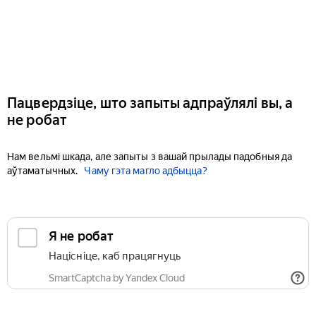
Пацвердзіце, што запыты адпраўлялі вы, а
не робат
Нам вельмі шкада, але запыты з вашай прылады падобныя да
аўтаматычных.
Чаму гэта магло адбыцца?
Я не робат
Націсніце, каб працягнуць
SmartCaptcha by Yandex Cloud