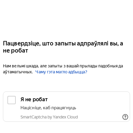
Пацвердзіце, што запыты адпраўлялі вы, а
не робат
Нам вельмі шкада, але запыты з вашай прылады падобныя да
аўтаматычных.
Чаму гэта магло адбыцца?
Я не робат
Націсніце, каб працягнуць
SmartCaptcha by Yandex Cloud