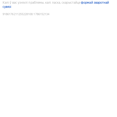
Калі ў вас узніклі праблемы, калі ласка, скарыстайце
формай зваротнай
сувязі
9186176211255228108
:
1786152134