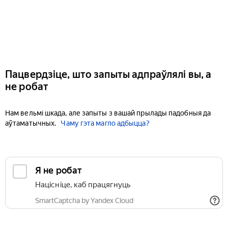
Пацвердзіце, што запыты адпраўлялі вы, а
не робат
Нам вельмі шкада, але запыты з вашай прылады падобныя да
аўтаматычных.
Чаму гэта магло адбыцца?
Я не робат
Націсніце, каб працягнуць
SmartCaptcha by Yandex Cloud