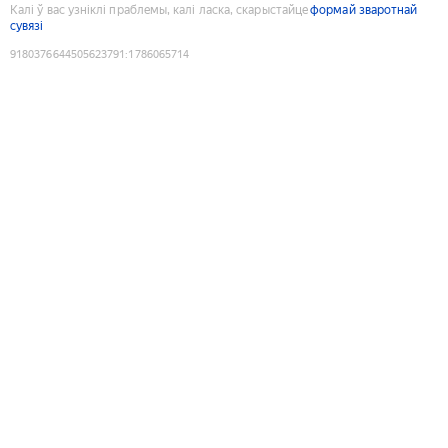
Калі ў вас узніклі праблемы, калі ласка, скарыстайце
формай зваротнай
сувязі
9180376644505623791
:
1786065714