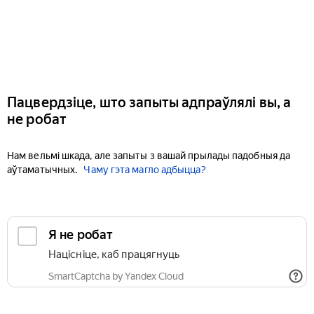
Пацвердзіце, што запыты адпраўлялі вы, а
не робат
Нам вельмі шкада, але запыты з вашай прылады падобныя да
аўтаматычных.
Чаму гэта магло адбыцца?
Я не робат
Націсніце, каб працягнуць
SmartCaptcha by Yandex Cloud