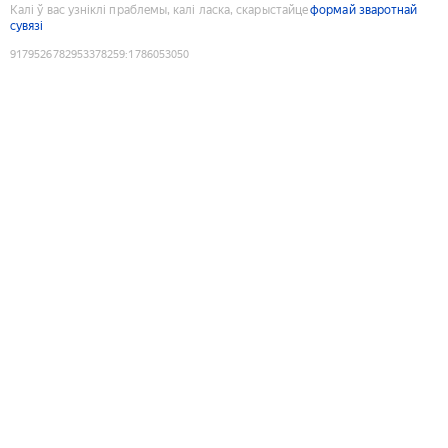
Калі ў вас узніклі праблемы, калі ласка, скарыстайце
формай зваротнай
сувязі
9179526782953378259
:
1786053050