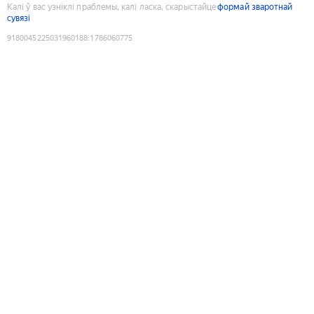
Калі ў вас узніклі праблемы, калі ласка, скарыстайце
формай зваротнай
сувязі
9180045225031960188
:
1786060775