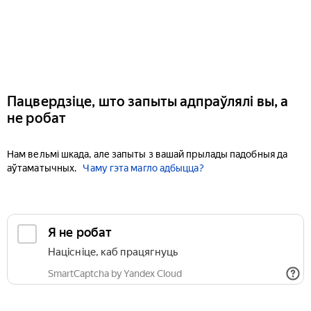
Пацвердзіце, што запыты адпраўлялі вы, а
не робат
Нам вельмі шкада, але запыты з вашай прылады падобныя да
аўтаматычных.
Чаму гэта магло адбыцца?
Я не робат
Націсніце, каб працягнуць
SmartCaptcha by Yandex Cloud